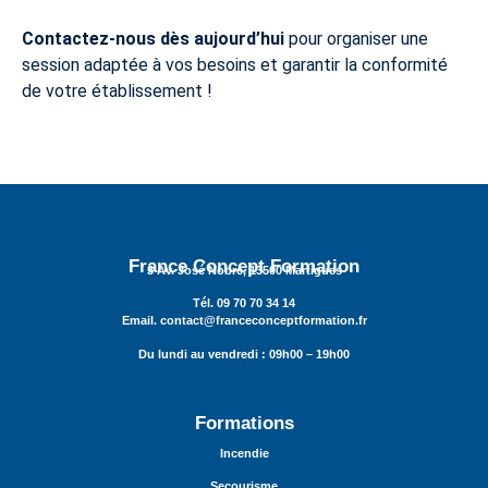
Contactez-nous dès aujourd’hui
pour organiser une
session adaptée à vos besoins et garantir la conformité
de votre établissement !
France Concept Formation
3 Av. José Nobre, 13500 Martigues
Tél. 09 70 70 34 14
Email. contact@franceconceptformation.fr
Du lundi au vendredi : 09h00 – 19h00
Formations
Incendie
Secourisme