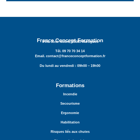
France Concept Formation
3 Av. José Nobre, 13500 Martigues
Tél. 09 70 70 34 14
Email. contact@franceconceptformation.fr
Du lundi au vendredi : 09h00 – 19h00
Formations
Incendie
Secourisme
Ergonomie
Habilitation
Risques liés aux chutes