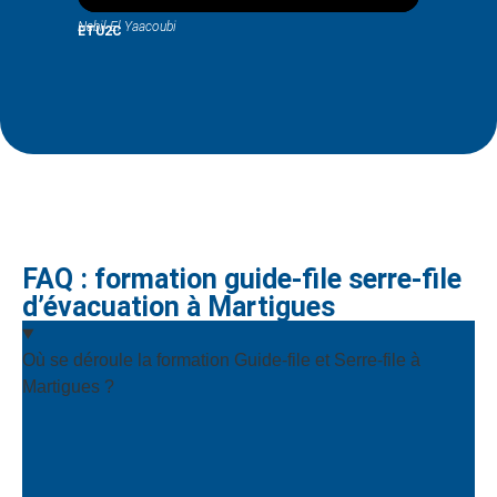
Nabil El Yaacoubi
Melyza Pl
ETU2C
Team-I
FAQ : formation guide-file serre-file
d’évacuation à Martigues
Où se déroule la formation Guide-file et Serre-file à
Martigues ?