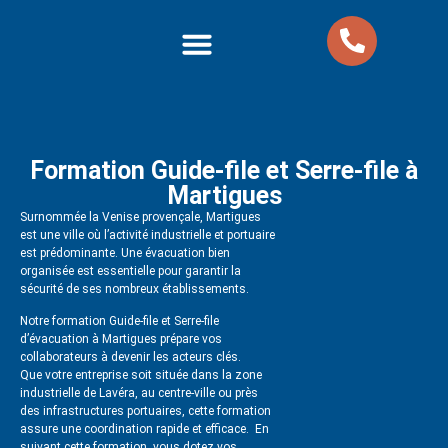
Nos formations
Nos Packs Formations
Formation Guide-file et Serre-file à
Martigues
Surnommée la Venise provençale, Martigues
est une ville où l’activité industrielle et portuaire
est prédominante. Une évacuation bien
organisée est essentielle pour garantir la
sécurité de ses nombreux établissements.
Notre formation Guide-file et Serre-file
d’évacuation à Martigues prépare vos
collaborateurs à devenir les acteurs clés.
Que votre entreprise soit située dans la zone
industrielle de Lavéra, au centre-ville ou près
des infrastructures portuaires, cette formation
assure une coordination rapide et efficace. En
suivant cette formation, vous dotez vos