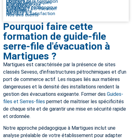
Objectifs de la formation
Moyens pédagogiques
Intervenants
Modalité d’accès
Evaluations
Programme pédagogique
Validation / Certification
Recyclage
Accessibilité
Tarifs
Réussite & Satisfaction
Nos avis clients
Pourquoi faire cette
formation de guide-file
serre-file d'évacuation à
Martigues ?
Martigues est caractérisée par la présence de sites
classés Seveso, d’infrastructures pétrochimiques et d’un
port de commerce actif. Les risques liés aux matières
dangereuses et la densité des installations rendent la
gestion des évacuations exigeante. Former des
Guides-
files et Serres-files
permet de maîtriser les spécificités
de chaque site et de garantir une mise en sécurité rapide
et ordonnée.
Notre approche pédagogique à Martigues inclut une
analyse préalable de votre établissement pour adapter