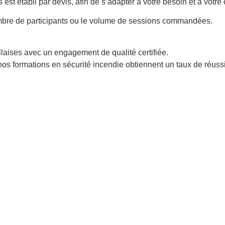
s est établi par devis, afin de s’adapter à votre besoin et à votre
ombre de participants ou le volume de sessions commandées.
aises avec un engagement de qualité certifiée.
nos formations en sécurité incendie obtiennent un taux de réuss