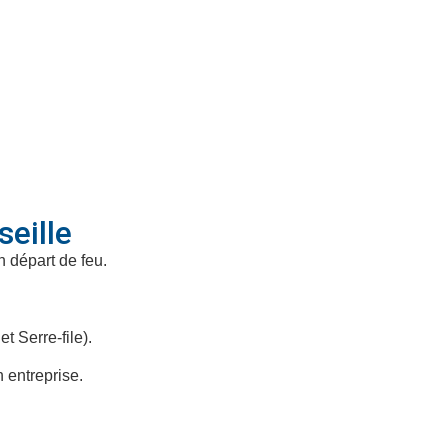
seille
n départ de feu.
t Serre-file).
 entreprise.