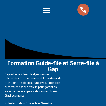
Nos formations
Nos Packs Formations
Formation Guide-file et Serre-file à
Gap
Gap est une ville où le dynamisme
administratif, le commerce et le tourisme de
montagne se côtoient. Une évacuation bien
orchestrée est essentielle pour garantir la
sécurité des occupants de ses nombreux
établissements.
Notre formation Guide-file et Serre-file