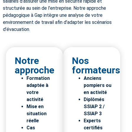
salariés d’assurer une mise en sécurité rapide et
structurée au sein de l’entreprise.
Notre approche
pédagogique à Gap intègre une analyse de votre
environnement de travail afin d’adapter les scénarios
d’évacuation.
Notre
Nos
approche
formateurs
Formation
Anciens
adaptée à
pompiers ou
votre
en activité
activité
Diplômés
Mise en
SSIAP 2 /
situation
SSIAP 3
réelle
Experts
Cas
certifiés