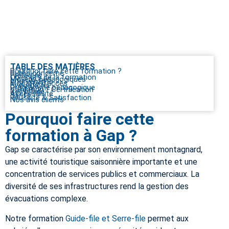
TABLE DES MATIÈRES
Pourquoi faire cette formation ?
Public concerné
Prérequis
Objectifs de la formation
Moyens pédagogiques
Intervenants
Modalité d’accès
Evaluations
Programme pédagogique
Validation / Certification
Recyclage
Accessibilité
Tarifs
Réussite & Satisfaction
Nos avis clients
Pourquoi faire cette
formation à Gap ?
Gap se caractérise par son environnement montagnard,
une activité touristique saisonnière importante et une
concentration de services publics et commerciaux. La
diversité de ses infrastructures rend la gestion des
évacuations complexe.
Notre formation
Guide-file et Serre-file
permet aux