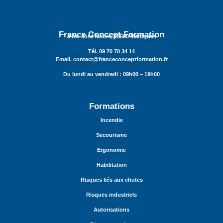
France Concept Formation
3 Av. José Nobre, 13500 Martigues
Tél. 09 70 70 34 14
Email. contact@franceconceptformation.fr
Du lundi au vendredi : 09h00 – 19h00
Formations
Incendie
Secourisme
Ergonomie
Habilitation
Risques liés aux chutes
Risques industriels
Autorisations