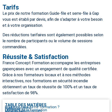
Tarifs
Le prix de notre formation Guide-file et serre-file à
Gap
vous est établi par devis, afin de s’adapter à votre besoin
et à votre organisation.
Des réductions tarifaires sont également possibles selon
le nombre de participants ou le volume de sessions
commandées.
Réussite & Satisfaction
France Concept Formation accompagne les entreprises
gapençaises avec un engagement de qualité certifiée.
Grâce à nos formateurs locaux et à nos méthodes
interactives, nos formations en sécurité incendie
obtiennent un taux de réussite de 100% et un taux de
satisfaction de 98%.
TABLE DES MATIÈRES
Pourquoi faire cette formation ?
Public concerné
Prérequis
Objectifs de la formation
Moyens pédagogiques
Intervenants