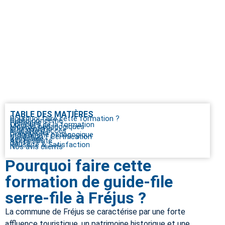
TABLE DES MATIÈRES
Pourquoi faire cette formation ?
Public concerné
Prérequis
Objectifs de la formation
Moyens pédagogiques
Intervenants
Modalité d’accès
Evaluations
Programme pédagogique
Validation / Certification
Recyclage
Accessibilité
Tarifs
Réussite & Satisfaction
Nos avis clients
Pourquoi faire cette
formation de guide-file
serre-file à Fréjus ?
La commune de Fréjus se caractérise par une forte
affluence touristique, un patrimoine historique et une