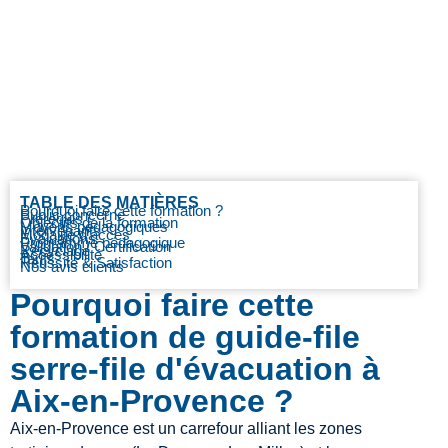
TABLE DES MATIÈRES
Pourquoi faire cette formation ?
Public concerné
Prérequis
Objectifs de la formation
Moyens pédagogiques
Intervenants
Modalité d’accès
Evaluations
Programme pédagogique
Validation / Certification
Recyclage
Accessibilité
Tarifs
Réussite & Satisfaction
Nos avis clients
Pourquoi faire cette
formation de guide-file
serre-file d'évacuation à
Aix-en-Provence ?
Aix-en-Provence est un carrefour alliant les zones