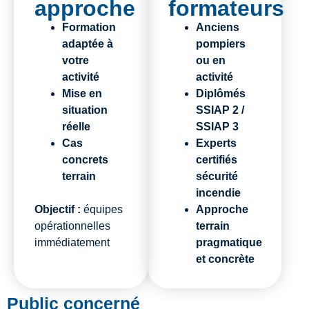
approche
formateurs
Formation
Anciens
adaptée à
pompiers
votre
ou en
activité
activité
Mise en
Diplômés
situation
SSIAP 2 /
réelle
SSIAP 3
Cas
Experts
concrets
certifiés
terrain
sécurité
incendie
Objectif :
équipes
Approche
opérationnelles
terrain
immédiatement
pragmatique
et concrète
Public concerné