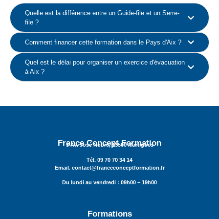
Quelle est la différence entre un Guide-file et un Serre-
file ?
Comment financer cette formation dans le Pays d'Aix ?
Quel est le délai pour organiser un exercice d'évacuation
à Aix ?
France Concept Formation
3 Av. José Nobre, 13500 Martigues
Tél. 09 70 70 34 14
Email. contact@franceconceptformation.fr
Du lundi au vendredi : 09h00 – 19h00
Formations