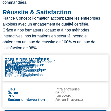
commandées.
Réussite & Satisfaction
France Concept Formation accompagne les entreprises
aixoises avec un engagement de qualité certifiée.
Grâce à nos formateurs locaux et à nos méthodes
interactives, nos formations en sécurité incendie
obtiennent un taux de réussite de 100% et un taux de
satisfaction de 98%.
TABLE DES MATIÈRES
Pourquoi faire cette formation ?
Public concerné
Prérequis
Objectifs de la formation
Moyens pédagogiques
Intervenants
Modalité d’accès
Evaluations
Programme pédagogique
Validation / Certification
Recyclage
Accessibilité
Tarifs
Réussite & Satisfaction
Nos avis clients
Lieu
Intra entreprise
Durée
03h00
Prix
Sur devis
Secteur d’intervention
Aix-en-Provence