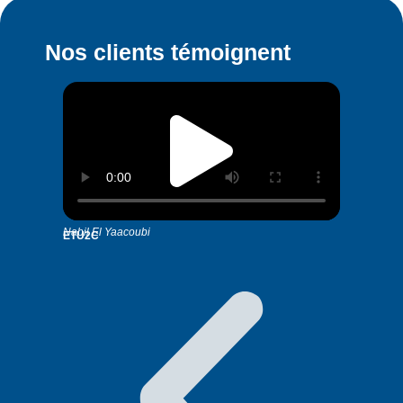
Nos clients témoignent
Nabil El Yaacoubi
Melyza P
ETU2C
Team-IT