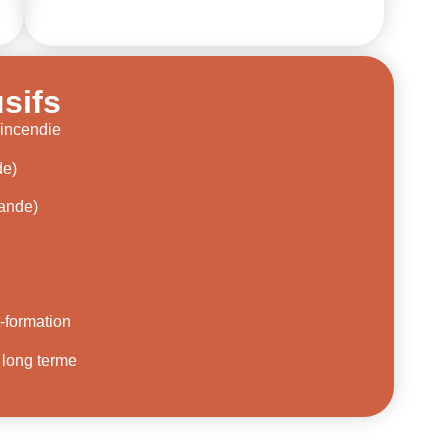
sifs
 incendie
de)
ande)
-formation
 long terme