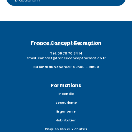
Draguignan ?
France Concept Formation
3 Av. José Nobre, 13500 Martigues
Tél. 09 70 70 34 14
Email. contact@franceconceptformation.fr
Du lundi au vendredi : 09h00 – 19h00
Formations
Incendie
Secourisme
Ergonomie
Habilitation
Risques liés aux chutes