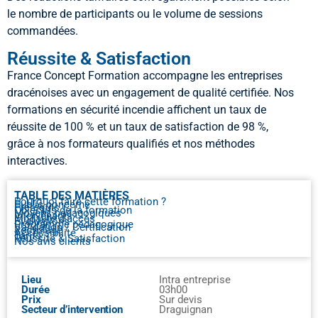
le nombre de participants ou le volume de sessions
commandées.
Réussite & Satisfaction
France Concept Formation accompagne les entreprises
dracénoises avec un engagement de qualité certifiée. Nos
formations en sécurité incendie affichent un taux de
réussite de 100 % et un taux de satisfaction de 98 %,
grâce à nos formateurs qualifiés et nos méthodes
interactives.
TABLE DES MATIÈRES
Pourquoi faire cette formation ?
Public concerné
Prérequis
Objectifs de la formation
Moyens pédagogiques
Intervenants
Modalité d’accès
Evaluations
Programme pédagogique
Validation / Certification
Recyclage
Accessibilité
Tarifs
Réussite & Satisfaction
Nos avis clients
Lieu
Intra entreprise
Durée
03h00
Prix
Sur devis
Secteur d’intervention
Draguignan