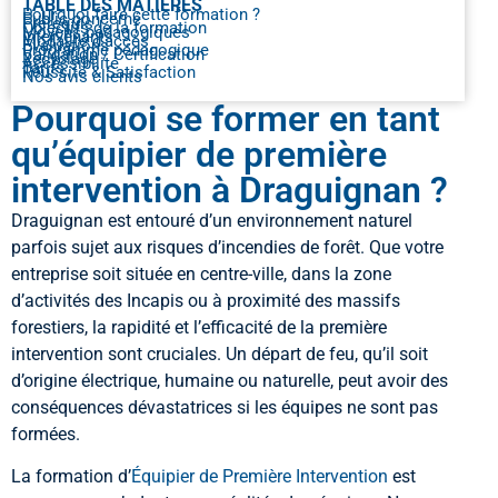
TABLE DES MATIÈRES
Pourquoi faire cette formation ?
Public concerné
Prérequis
Objectifs de la formation
Moyens pédagogiques
Intervenants
Modalité d’accès
Evaluations
Programme pédagogique
Validation / Certification
Recyclage
Accessibilité
Tarifs
Réussite & Satisfaction
Nos avis clients
Pourquoi se former en tant
qu’équipier de première
intervention à Draguignan ?
Draguignan est entouré d’un environnement naturel
parfois sujet aux risques d’incendies de forêt. Que votre
entreprise soit située en centre-ville, dans la zone
d’activités des Incapis ou à proximité des massifs
forestiers, la rapidité et l’efficacité de la première
intervention sont cruciales. Un départ de feu, qu’il soit
d’origine électrique, humaine ou naturelle, peut avoir des
conséquences dévastatrices si les équipes ne sont pas
formées.
La formation d’
Équipier de Première Intervention
est