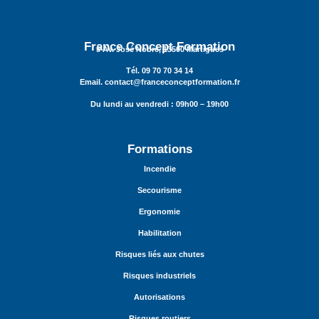
France Concept Formation
3 Av. José Nobre, 13500 Martigues
Tél. 09 70 70 34 14
Email. contact@franceconceptformation.fr
Du lundi au vendredi : 09h00 – 19h00
Formations
Incendie
Secourisme
Ergonomie
Habilitation
Risques liés aux chutes
Risques industriels
Autorisations
Risques routiers