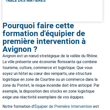
TABLE DES MATIÈRES
Pourquoi faire cette formation ?
Public concerné
Prérequis
Objectifs de la formation
Moyens pédagogiques
Intervenants
Modalité d’accès
Evaluations
Programme pédagogique
Validation / Certification
Recyclage
Accessibilité
Tarifs
Réussite & Satisfaction
Nos avis clients
Pourquoi faire cette
formation d'équipier de
première intervention à
Avignon ?
Avignon est un nœud stratégique de la vallée du Rhône.
La ville présente une économie florissante qui combine
tourisme, culture, commerce et logistique. Que vous
soyez un hôtel au cœur des remparts, une structure
logistique en zone de Courtine ou un commerce dans la
zone du Pontet, le risque incendie doit être anticipé. Par
exemple, la disposition des stocks en zone logistique
exige une réactivité exemplaire de vos équipes.
Notre formation d’
Équipier de Première Intervention
est