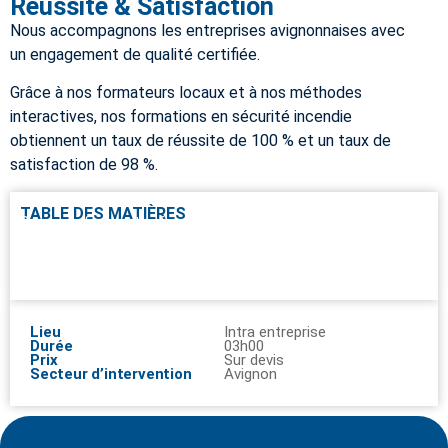
Réussite & Satisfaction
Nous accompagnons les entreprises avignonnaises avec
un engagement de qualité certifiée.
Grâce à nos formateurs locaux et à nos méthodes
interactives, nos formations en sécurité incendie
obtiennent un taux de réussite de 100 % et un taux de
satisfaction de 98 %.
TABLE DES MATIÈRES
Pourquoi faire cette formation ?
Public concerné
Prérequis
Objectifs de la formation
Moyens pédagogiques
Intervenants
Modalité d’accès
Evaluations
Programme pédagogique
Validation / Certification
Recyclage
Accessibilité
Tarifs
Réussite & Satisfaction
Nos avis clients
Lieu
Intra entreprise
Durée
03h00
Prix
Sur devis
Secteur d’intervention
Avignon